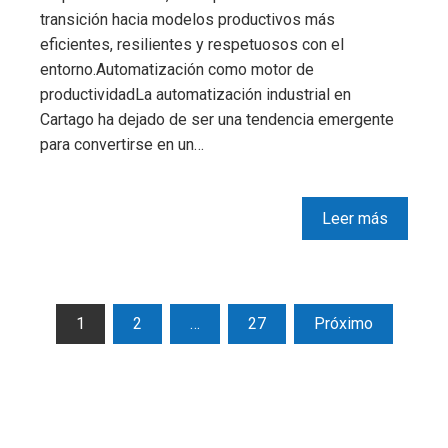
transición hacia modelos productivos más
eficientes, resilientes y respetuosos con el
entorno.Automatización como motor de
productividadLa automatización industrial en
Cartago ha dejado de ser una tendencia emergente
para convertirse en un…
Leer más
Paginación
1
2
…
27
Próximo
de
entradas