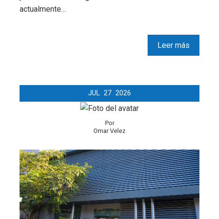
actualmente…
Leer más
JUL
27
2026
Por
Omar Velez