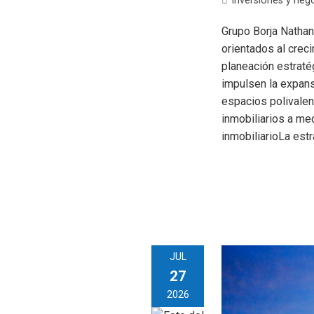
Inversiones y neg
Grupo Borja Nathan
orientados al crec
planeación estratég
impulsen la expans
espacios polivalen
inmobiliarios a me
inmobiliarioLa est
JUL
27
2026