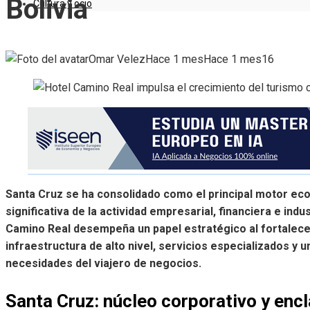
Bolivia
Cultura y ocio
Omar Velez
Hace 1 mes
Hace 1 mes
16
Santa Cruz se ha consolidado como el principal motor ec
significativa de la actividad empresarial, financiera e indus
Camino Real desempeña un papel estratégico al fortalece
infraestructura de alto nivel, servicios especializados y 
necesidades del viajero de negocios.
Santa Cruz: núcleo corporativo y enc