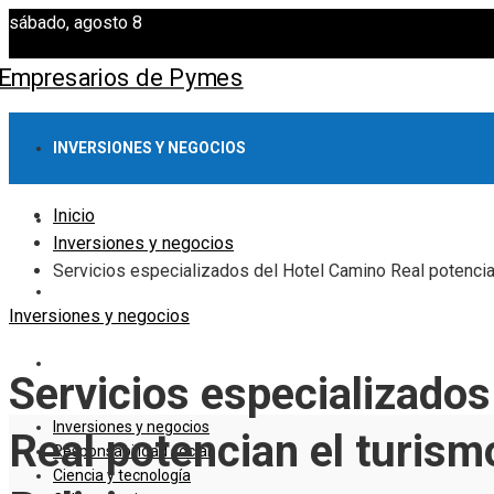
sábado, agosto 8
INVERSIONES Y NEGOCIOS
Inicio
RESPONSABILIDAD SOCIAL
Inversiones y negocios
Servicios especializados del Hotel Camino Real potencian
CIENCIA Y TECNOLOGÍA
Inversiones y negocios
CULTURA Y OCIO
Servicios especializados
Inversiones y negocios
Real potencian el turism
Responsabilidad social
Ciencia y tecnología