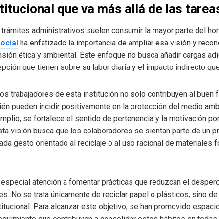
titucional que va más allá de las tarea
s trámites administrativos suelen consumir la mayor parte del hora
ocial
ha enfatizado la importancia de ampliar esa visión y recono
sión ética y ambiental. Este enfoque no busca añadir cargas adi
pción que tienen sobre su labor diaria y el impacto indirecto qu
los trabajadores de esta institución no solo contribuyen al buen
bién pueden incidir positivamente en la protección del medio amb
plio, se fortalece el sentido de pertenencia y la motivación por 
sta visión busca que los colaboradores se sientan parte de un p
a gesto orientado al reciclaje o al uso racional de materiales
 especial atención a fomentar prácticas que reduzcan el desperdi
s. No se trata únicamente de reciclar papel o plásticos, sino de
nstitucional. Para alcanzar este objetivo, se han promovido espaci
uimiento que contribuyen a consolidar estos hábitos en todas l