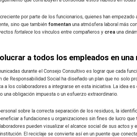
creciente por parte de los funcionarios, quienes han empezado
ente, sino que también
fomentan
una atmósfera laboral más cons
oyectos
fortalece
los vínculos entre compañeros y
crea
una dinám
volucrar a todos los empleados en un
unicadas durante el Consejo Consultivo es lograr que cada funci
ción de Responsabilidad Social ha diseñado un plan que no solo p
 a los colaboradores a integrarse en esta iniciativa. La idea es
, no una obligación impuesta o un esfuerzo extraordinario.
personal sobre la correcta separación de los residuos, la identifi
eneficiar a fundaciones u organizaciones sin fines de lucro que 
olaboradores pueden visualizar el alcance social de sus actos y
institución. El reciclaje se convierte así en un puente que conect