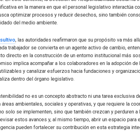
ficativa en la manera en que el personal legislativo interactúa co
busca optimizar procesos y reducir desechos, sino también conso
uidado del medio ambiente.
sultivo
, las autoridades reafirmaron que su propósito va más a
 cada trabajador se convierta en un agente activo de cambio, ent
o directo en la construcción de un entorno institucional más sos
miso implica acompañar a los colaboradores en la adopción de
tilizables y canalizar esfuerzos hacia fundaciones y organizaci
aliza dentro del órgano legislativo.
tenibilidad no es un concepto abstracto ni una tarea exclusiva 
 áreas ambientales, sociales y operativas, y que requiere la coo
 no solo se implementen, sino que también crezcan y perduren a l
revisar estos avances y, al mismo tiempo, abrir un espacio para
gencia pueden fortalecer su contribución en esta estrategia integ