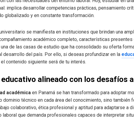
ción con las necesidades del entorno laboral. Hoy, estudiar en 
onal: implica desarrollar competencias prácticas, pensamiento crí
o globalizado y en constante transformación.
universitario se manifiesta en instituciones que brindan una amp
n acompañamiento académico completo, características presentes
, una de las casas de estudio que ha consolidado su oferta forma
 desarrollo del país. Por ello, si deseas profundizar en la
educa
, el contenido siguiente será de tu interés.
educativo alineado con los desafíos a
idad académica
en Panamá se han transformado para adoptar mod
o dominio técnico en cada área del conocimiento, sino también 
bajo colaborativo, ética profesional y aptitud para adaptarse a d
o laboral que demanda profesionales capaces de interpretar sit