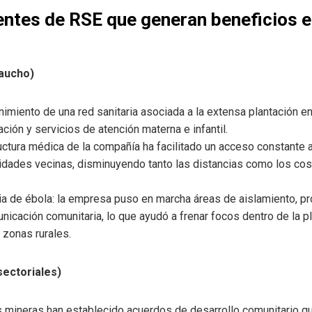
ntes de RSE que generan beneficios en
caucho)
nimiento de una red sanitaria asociada a la extensa plantación en
ión y servicios de atención materna e infantil.
ructura médica de la compañía ha facilitado un acceso constante a
dades vecinas, disminuyendo tanto las distancias como los cost
a de ébola: la empresa puso en marcha áreas de aislamiento, p
icación comunitaria, lo que ayudó a frenar focos dentro de la pl
 zonas rurales.
ectoriales)
s mineras han establecido acuerdos de desarrollo comunitario q