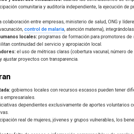
ipación comunitaria y auditoría independiente, la ejecución de
a colaboración entre empresas, ministerio de salud, ONG y líder
(vacunación,
control de malaria
, atención materna), integrándola
humanos locales:
programas de formación para promotores de sa
itan continuidad del servicio y apropiación local.
adores:
el uso de métricas claras (cobertura vacunal, número de
y ajustar proyectos con transparencia.
ran
tada:
gobiernos locales con recursos escasos pueden tener dific
s empresariales.
iciativas dependientes exclusivamente de aportes voluntarios c
ivas.
icipación real de mujeres, jóvenes y grupos vulnerables, los bene