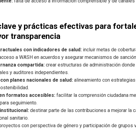
iente:
falta de acceso a información comprensible y de canales d
ve y prácticas efectivas para fortale
or transparencia
actuales con indicadores de salud:
incluir metas de cobertur
 y acceso a WASH en acuerdos y asegurar mecanismos de sanció
rnanza compartida:
crear estructuras de administración donde
ales y auditores independientes.
 con planes nacionales de salud:
alineamiento con estrategias 
ostenibilidad.
 en formatos accesibles:
facilitar la comprensión ciudadana m
 para seguimiento.
institucional:
destinar parte de las contribuciones a mejorar la 
nal sanitario.
proyectos con perspectiva de género y participación de grupos v