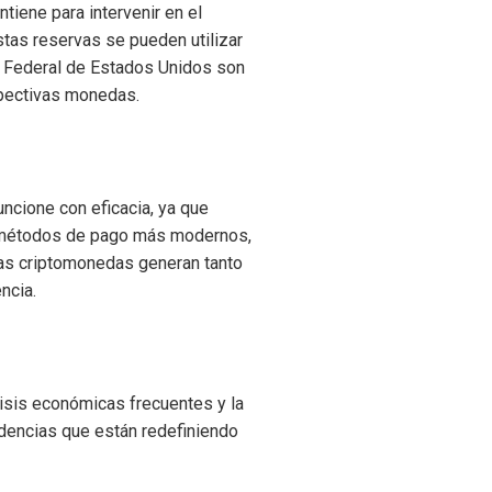
tiene para intervenir en el
stas reservas se pueden utilizar
va Federal de Estados Unidos son
spectivas monedas.
ncione con eficacia, ya que
de métodos de pago más modernos,
e las criptomonedas generan tanto
ncia.
risis económicas frecuentes y la
ndencias que están redefiniendo