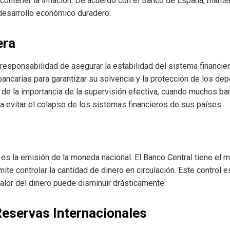
a contener la inflación. De acuerdo con el Banco de España, mante
 desarrollo económico duradero.
era
 responsabilidad de asegurar la estabilidad del sistema financiero
bancarias para garantizar su solvencia y la protección de los depo
 de la importancia de la supervisión efectiva, cuando muchos ba
a evitar el colapso de los sistemas financieros de sus países.
 es la emisión de la moneda nacional. El Banco Central tiene el 
mite controlar la cantidad de dinero en circulación. Este control 
valor del dinero puede disminuir drásticamente.
eservas Internacionales