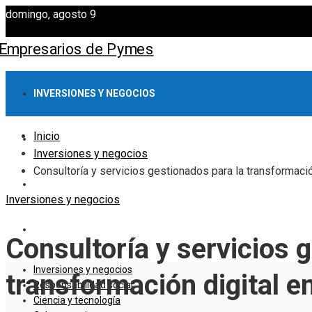
domingo, agosto 9
INVERSIONES Y NEGOCIOS
Inicio
RESPONSABILIDAD SOCIAL
Inversiones y negocios
Consultoría y servicios gestionados para la transformación
CIENCIA Y TECNOLOGÍA
Inversiones y negocios
CULTURA Y OCIO
Consultoría y servicios 
Inversiones y negocios
transformación digital en
Responsabilidad social
Ciencia y tecnología