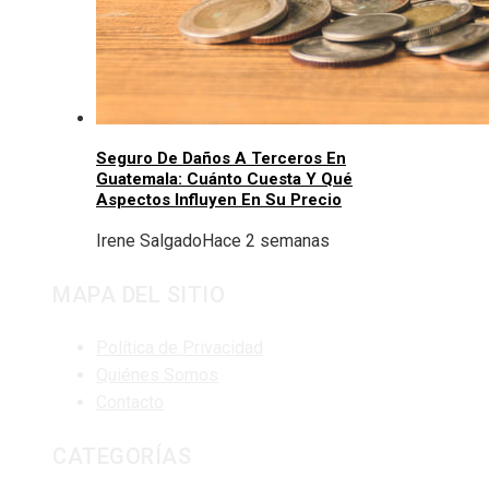
Seguro De Daños A Terceros En
Guatemala: Cuánto Cuesta Y Qué
Aspectos Influyen En Su Precio
Irene Salgado
Hace 2 semanas
MAPA DEL SITIO
Política de Privacidad
Quiénes Somos
Contacto
CATEGORÍAS