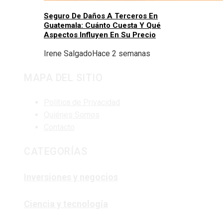
Seguro De Daños A Terceros En
Guatemala: Cuánto Cuesta Y Qué
Aspectos Influyen En Su Precio
Irene Salgado
Hace 2 semanas
MAPA DEL SITIO
Política de Privacidad
Quiénes Somos
Contacto
CATEGORÍAS
Inversiones y negocios
Ciencia y tecnología