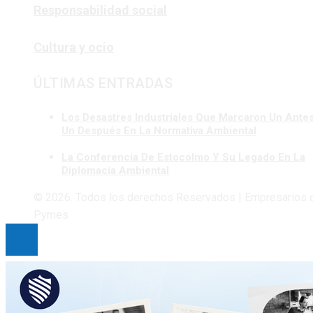
Responsabilidad social
Cultura y ocio
ÚLTIMAS ENTRADAS
Los Desastres Industriales Que Marcaron Un Ante
Un Después En La Normativa Ambiental
La Conferencia De Estocolmo Y Su Legado En La
Diplomacia Ambiental
© 2026. Todos los derechos Reservados | Empresarios 
Pymes