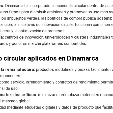
es:
Dinamarca ha incorporado la economía circular dentro de su es
etas firmes para disminuir emisiones y promover un uso más rac
los impuestos verdes, las políticas de compra pública sostenibl
inanciero a iniciativas de innovación circular funcionan como her
ductos y la optimización de procesos.
a:
centros de innovación, universidades y clusters industriales t
ndares y poner en marcha plataformas compartidas.
o circular aplicados en Dinamarca
y la remanufactura:
productos modulares y piezas fácilmente rep
componentes.
como servicio, arrendamiento y contratos de rendimiento permite
nal de uso.
materiales críticos:
minimizar o reemplazar materiales escasos 
l mercado global.
idad mediante etiquetas digitales y datos de producto que facilit