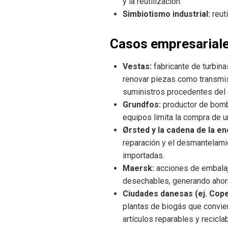
y la reutilización.
Simbiotismo industrial:
reut
Casos empresariale
Vestas:
fabricante de turbina
renovar piezas como transmis
suministros procedentes del e
Grundfos:
productor de bomb
equipos limita la compra de u
Ørsted y la cadena de la en
reparación y el desmantelami
importadas.
Maersk:
acciones de embalaj
desechables, generando ahorr
Ciudades danesas (ej. Cop
plantas de biogás que convier
artículos reparables y recicla