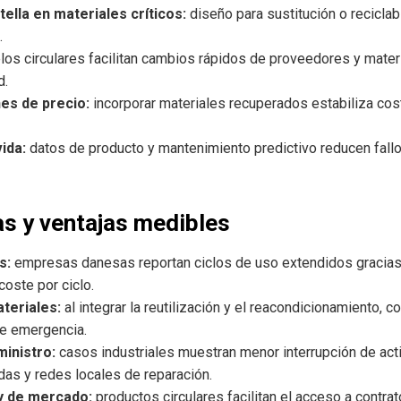
tella en materiales críticos:
diseño para sustitución o reciclab
.
os circulares facilitan cambios rápidos de proveedores y materi
d.
nes de precio:
incorporar materiales recuperados estabiliza cost
ida:
datos de producto y mantenimiento predictivo reducen fal
as y ventajas medibles
s:
empresas danesas reportan ciclos de uso extendidos gracias
coste por ciclo.
teriales:
al integrar la reutilización y el reacondicionamiento,
de emergencia.
inistro:
casos industriales muestran menor interrupción de activ
das y redes locales de reparación.
y de mercado:
productos circulares facilitan el acceso a contra