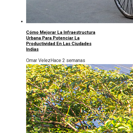
Cómo Mejorar La Infraestructura
Urbana Para Potenciar La
Productividad En Las Ciudades
Indias
Omar Velez
Hace 2 semanas