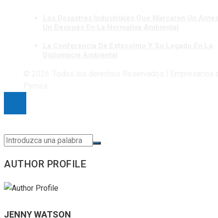
Los Desastres Industriales Que Marcaron Un Ante
Un Después En La Normativa Ambiental
La Conferencia De Estocolmo Y Su Legado En La
Diplomacia Ambiental
© 2026. Todos los derechos Reservados | Empresarios 
Pymes
AUTHOR PROFILE
JENNY WATSON