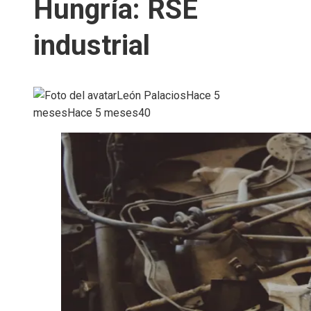
Hungría: RSE
industrial
León Palacios
Hace 5
meses
Hace 5 meses
40