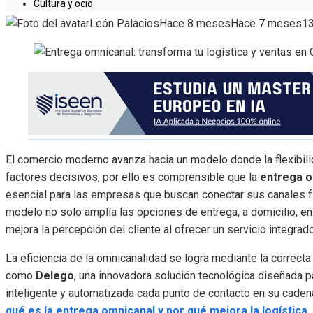
Cultura y ocio
León Palacios
Hace 8 meses
Hace 7 meses
1
El comercio moderno avanza hacia un modelo donde la flexibilida
factores decisivos, por ello es comprensible que la
entrega 
esencial para las empresas que buscan conectar sus canales fí
modelo no solo amplía las opciones de entrega, a domicilio, en
mejora la percepción del cliente al ofrecer un servicio integrado,
La eficiencia de la omnicanalidad se logra mediante la correc
como
Delego
, una innovadora solución tecnológica diseñada 
inteligente y automatizada cada punto de contacto en su cadena
qué es la entrega omnicanal y por qué mejora la logística
,